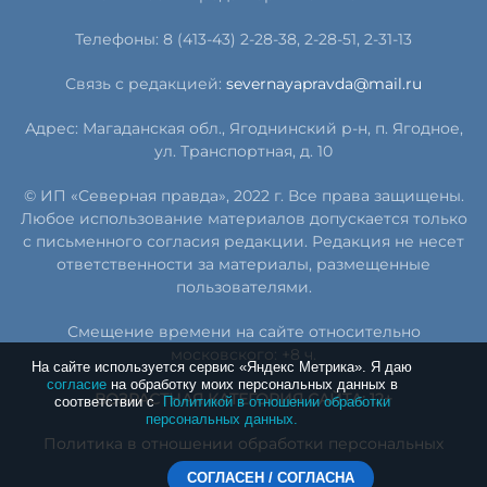
Телефоны: 8 (413-43) 2-28-38, 2-28-51, 2-31-13
Связь с редакцией:
severnayapravda@mail.ru
Адрес: Магаданская обл., Ягоднинский р-н, п. Ягодное,
ул. Транспортная, д. 10
© ИП «Северная правда», 2022 г. Все права защищены.
Любое использование материалов допускается только
с письменного согласия редакции. Редакция не несет
ответственности за материалы, размещенные
пользователями.
Смещение времени на сайте относительно
московского: +8 ч.
На сайте используется сервис «Яндекс Метрика». Я даю
согласие
на обработку моих персональных данных в
ВОЗРАСТНАЯ КАТЕГОРИЯ САЙТА: 12+
соответствии с
Политикой в отношении обработки
персональных данных.
Политика в отношении обработки персональных
данных
СОГЛАСЕН / СОГЛАСНА