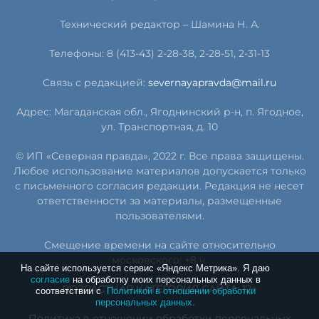
Технический редактор – Шамина Н. А.
Телефоны: 8 (413-43) 2-28-38, 2-28-51, 2-31-13
Связь с редакцией:
severnayapravda@mail.ru
Адрес: Магаданская обл., Ягоднинский р-н, п. Ягодное,
ул. Транспортная, д. 10
© ИП «Северная правда», 2022 г. Все права защищены.
Любое использование материалов допускается только
с письменного согласия редакции. Редакция не несет
ответственности за материалы, размещенные
пользователями.
Смещение времени на сайте относительно
московского: +8 ч.
На сайте используется сервис «Яндекс Метрика». Я даю
согласие
на обработку моих персональных данных в
ВОЗРАСТНАЯ КАТЕГОРИЯ САЙТА: 12+
соответствии с
Политикой в отношении обработки
персональных данных.
Политика в отношении обработки персональных