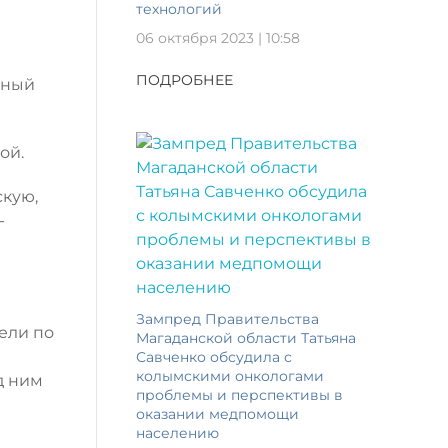
технологий
06 октября 2023 | 10:58
ПОДРОБНЕЕ
анный
ой.
скую,
-
Зампред Правительства
ели по
Магаданской области Татьяна
Савченко обсудила с
колымскими онкологами
д ним
проблемы и перспективы в
оказании медпомощи
населению