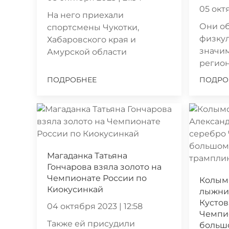
05 октя
На него приехали
Они о
спортсмены Чукотки,
физку
Хабаровского края и
значим
Амурской области
регио
ПОДРОБНЕЕ
ПОДРО
Магаданка Татьяна
Гончарова взяла золото на
Чемпионате России по
Колым
Киокусинкай
лыжни
Кустов
04 октября 2023 | 12:58
Чемпи
Также ей присудили
больш