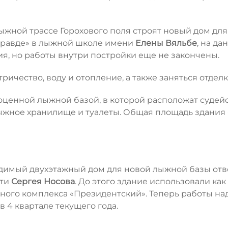
лыжной трассе Горохового поля строят новый дом для
правде» в лыжной школе имени
Елены Вяльбе
, на д
я, но работы внутри постройки еще не закончены.
ичество, воду и отопление, а также заняться отделк
оценной лыжной базой, в которой расположат судей
лыжное хранилище и туалеты. Общая площадь здания 
одимый двухэтажный дом для новой лыжной базы отв
сти
Сергея Носова
. До этого здание использовали как
ного комплекса «Президентский». Теперь работы на
в 4 квартале текущего года.