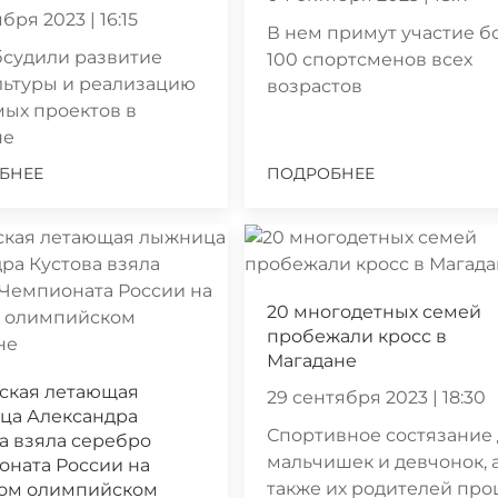
бря 2023 | 16:15
В нем примут участие б
бсудили развитие
100 спортсменов всех
льтуры и реализацию
возрастов
ых проектов в
не
БНЕЕ
ПОДРОБНЕЕ
20 многодетных семей
пробежали кросс в
Магадане
ская летающая
29 сентября 2023 | 18:30
ца Александра
Спортивное состязание
а взяла серебро
мальчишек и девчонок, 
оната России на
также их родителей пр
ом олимпийском