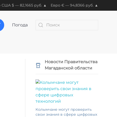
 США $ — 82,1665 руб. ▲
Евро € — 94,8366 руб. ▲
Погода
Новости Правительства
Магаданской области
Колымчане могут проверить
свои знания в сфере цифровых