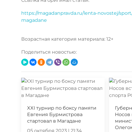
Ссылка на оригинал статьи:
https://magadanpravda.ru/lenta-novostej/spo
magadane
Возрастная категория материала: 12+
Поделиться новостью:
XXI турнир по боксу памяти
Губер
Евгения Бурмистрова
Носов 
стартовал в Магадане
минис
Олего
05 октября 2023 | 21:34