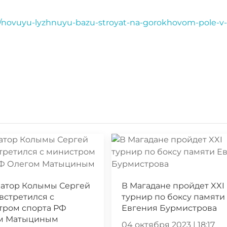
rt/novuyu-lyzhnuyu-bazu-stroyat-na-gorokhovom-pole-v-
натор Колымы Сергей
В Магадане пройдет XXI
встретился с
турнир по боксу памяти
тром спорта РФ
Евгения Бурмистрова
м Матыциным
04 октября 2023 | 18:17