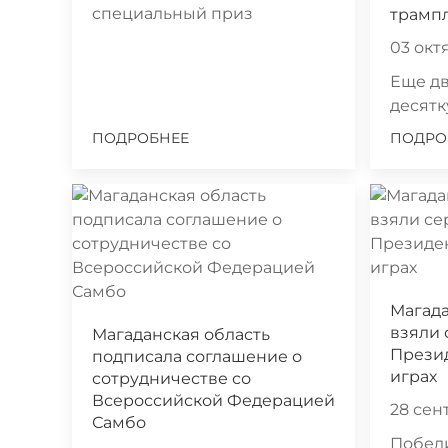
специальный приз
трамп
03 октя
Еще дв
десят
ПОДРОБНЕЕ
ПОДРО
Магад
взяли 
Магаданская область
Прези
подписала соглашение о
играх
сотрудничестве со
Всероссийской Федерацией
28 сент
Самбо
Победи