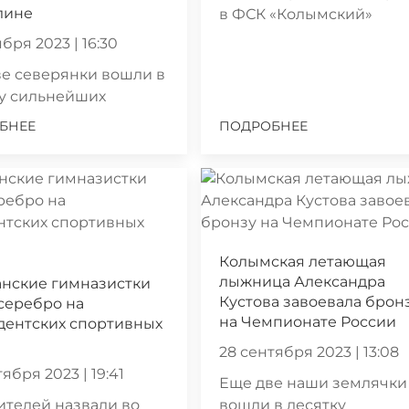
лине
в ФСК «Колымский»
бря 2023 | 16:30
е северянки вошли в
ку сильнейших
БНЕЕ
ПОДРОБНЕЕ
Колымская летающая
лыжница Александра
анские гимназистки
Кустова завоевала брон
серебро на
на Чемпионате России
дентских спортивных
28 сентября 2023 | 13:08
ября 2023 | 19:41
Еще две наши землячки
телей назвали во
вошли в десятку