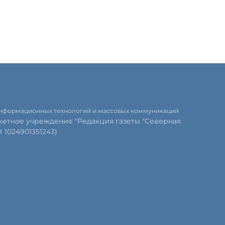
 информационных технологий и массовых коммуникаций
етное учреждение "Редакция газеты "Северная
1024901351243)