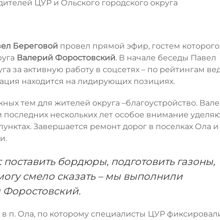
дителей ЦУР и Ольского городского округа
ел Береговой
провел прямой эфир, гостем которого
руга
Валерий Форостовский
. В начале беседы Павел
а за активную работу в соцсетях – по рейтингам ве
ация находится на лидирующих позициях.
жных тем для жителей округа –благоустройство. Вал
и последних нескольких лет особое внимание уделя
унктах. Завершается ремонт дорог в поселках Ола и
и.
: поставить бордюры, подготовить газоны,
могу смело сказать – мы выполнили
 Форостовский.
 в п. Ола, по которому специалисты ЦУР фиксировал