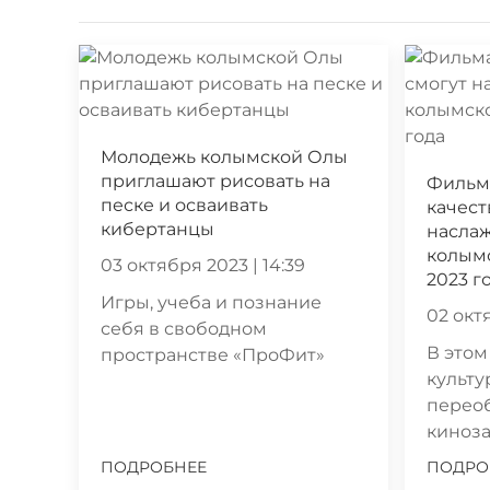
Молодежь колымской Олы
приглашают рисовать на
Фильм
песке и осваивать
качест
кибертанцы
насла
колымс
03 октября 2023 | 14:39
2023 г
Игры, учеба и познание
02 октя
себя в свободном
В этом
пространстве «ПроФит»
культу
перео
киноз
ПОДРОБНЕЕ
ПОДРО