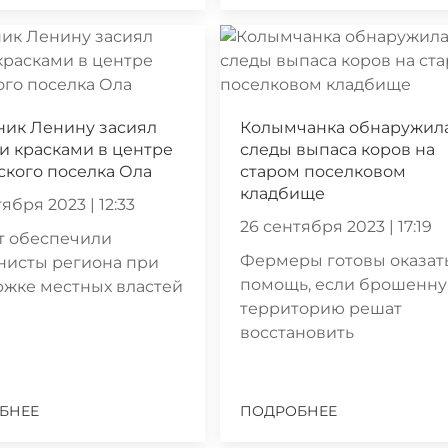
ник Ленину засиял
Колымчанка обнаружил
 красками в центре
следы выпаса коров на
кого поселка Ола
старом поселковом
кладбище
ября 2023 | 12:33
26 сентября 2023 | 17:19
т обеспечили
Фермеры готовы оказат
нисты региона при
помощь, если брошенн
ржке местных властей
территорию решат
восстановить
БНЕЕ
ПОДРОБНЕЕ