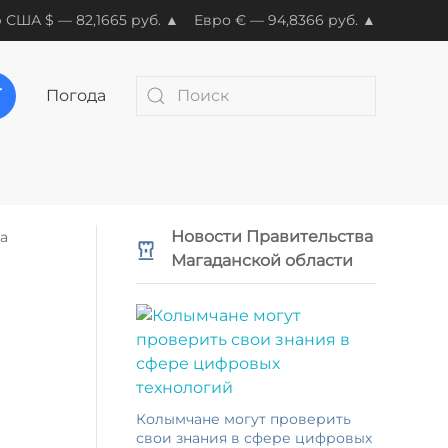
 США $ — 82,1665 руб. ▲
Евро € — 94,8366 руб. ▲
Погода
Новости Правительства
а
Магаданской области
Колымчане могут проверить
свои знания в сфере цифровых