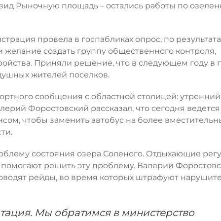
вид Рыночную площадь – остались работы по озелен
истрация провела в госпабликах опрос, по результат
 желание создать группу общественного контроля,
ройства. Приняли решение, что в следующем году в 
душных жителей поселков.
ортного сообщения с областной столицей: утренний
лерий Форостовский рассказал, что сегодня ведется
сом, чтобы заменить автобус на более вместительн
ти.
облему состояния озера Соленого. Отдыхающие рег
е помогают решить эту проблему. Валерий Форостов
роводят рейды, во время которых штрафуют нарушите
тация. Мы обратимся в министерство