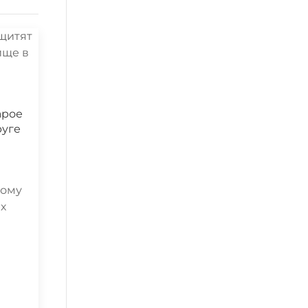
арое
руге
кому
ых