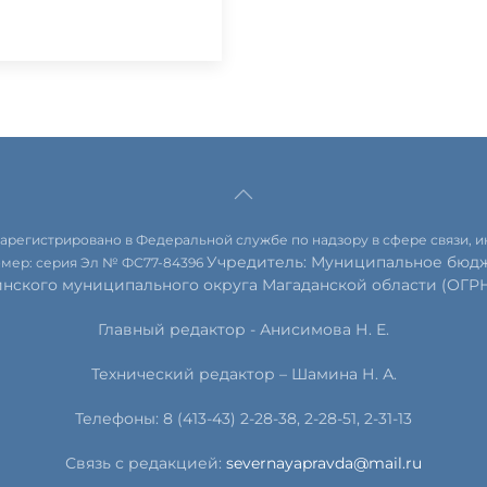
 зарегистрировано в Федеральной службе по надзору в сфере связи,
Учредитель: Муниципальное бюдж
омер: серия Эл № ФС77-84396
инского муниципального округа Магаданской области (ОГРН 
Главный редактор - Анисимова Н. Е.
Технический редактор – Шамина Н. А.
Телефоны: 8 (413-43) 2-28-38, 2-28-51, 2-31-13
Связь с редакцией:
severnayapravda@mail.ru