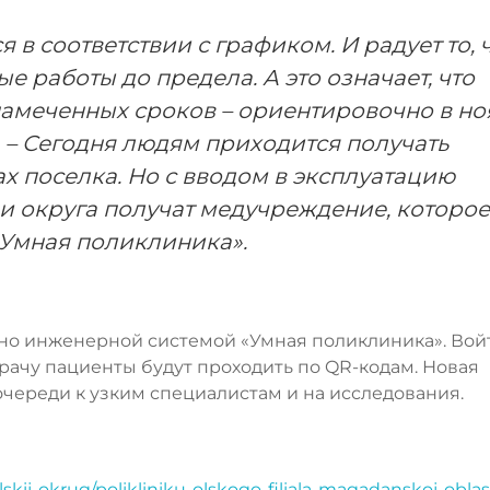
я в соответствии с графиком. И радует то, 
е работы до предела. А это означает, что
намеченных сроков – ориентировочно в но
в. – Сегодня людям приходится получать
х поселка. Но с вводом в эксплуатацию
и округа получат медучреждение, которое
«Умная поликлиника».
ено инженерной системой «Умная поликлиника». Вой
врачу пациенты будут проходить по QR-кодам. Новая
череди к узким специалистам и на исследования.
skij-okrug/polikliniku-olskogo-filiala-magadanskoj-oblas