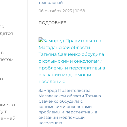
технологий
06 октября 2023 | 10:58
ПОДРОБНЕЕ
сс-
дется
 в
 летом
от
Зампред Правительства
Магаданской области Татьяна
Савченко обсудила с
кие-то
колымскими онкологами
дет
проблемы и перспективы в
оказании медпомощи
тренней
населению