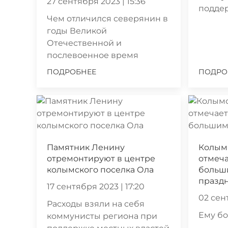
27 сентября 2023 | 15:36
подде
Чем отличился северянин в
годы Великой
Отечественной и
послевоенное время
ПОДРОБНЕЕ
ПОДРО
Памятник Ленину
Колым
отремонтируют в центре
отмеч
колымского поселка Ола
больш
празд
17 сентября 2023 | 17:20
02 сен
Расходы взяли на себя
Ему бо
коммунисты региона при