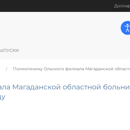
Доллар
ЫПУСКИ
Поликлинику Ольского филиала Магаданской област
ала Магаданской областной больн
ду