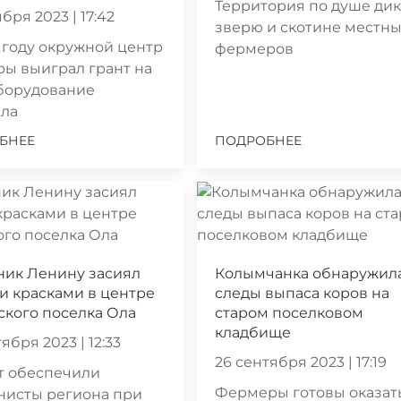
Территория по душе ди
бря 2023 | 17:42
зверю и скотине местн
 году окружной центр
фермеров
ры выиграл грант на
борудование
ала
БНЕЕ
ПОДРОБНЕЕ
ник Ленину засиял
Колымчанка обнаружил
 красками в центре
следы выпаса коров на
кого поселка Ола
старом поселковом
кладбище
ября 2023 | 12:33
26 сентября 2023 | 17:19
т обеспечили
Фермеры готовы оказат
нисты региона при