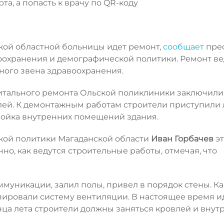
та, а попасть к врачу по QR-коду
кой областной больницы идет ремонт,
сообщает
пре
оохранения и демографической политики. Ремонт ве
ого звена здравоохранения.
питального ремонта Ольской поликлиники заключили
ублей. К демонтажным работам строители приступили
тройка внутренних помещений здания.
кой политики Магаданской области
Иван Горбачев
эт
но, как ведутся строительные работы, отмечая, что
уникации, залил полы, привел в порядок стены. Ка
ировали систему вентиляции. В настоящее время и
нца лета строители должны заняться кровлей и вну