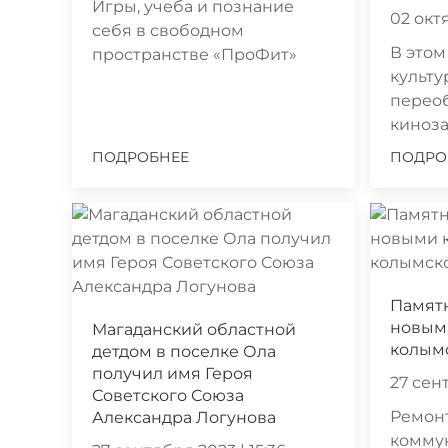
Игры, учеба и познание
02 октя
себя в свободном
В этом
пространстве «ПроФит»
культу
перео
киноз
ПОДРОБНЕЕ
ПОДРО
Памят
новыми
Магаданский областной
колымс
детдом в поселке Ола
получил имя Героя
27 сент
Советского Союза
Ремон
Александра Логунова
комму