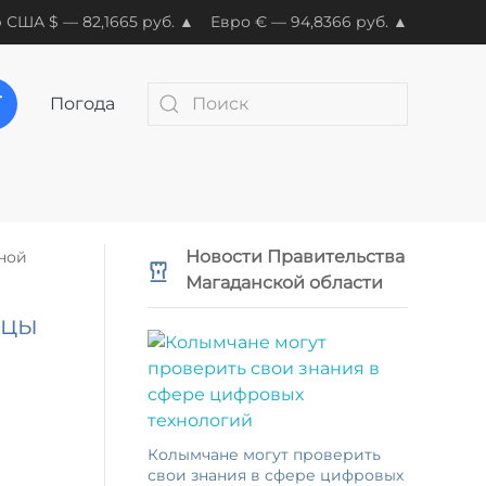
 США $ — 82,1665 руб. ▲
Евро € — 94,8366 руб. ▲
Погода
Новости Правительства
ной
Магаданской области
ицы
Колымчане могут проверить
свои знания в сфере цифровых