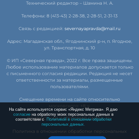
Технический редактор – Шамина Н. А.
Телефоны: 8 (413-43) 2-28-38, 2-28-51, 2-31-13
Связь с редакцией:
severnayapravda@mail.ru
Адрес: Магаданская обл., Ягоднинский р-н, п. Ягодное,
ул. Транспортная, д. 10
© ИП «Северная правда», 2022 г. Все права защищены.
Любое использование материалов допускается только
с письменного согласия редакции. Редакция не несет
ответственности за материалы, размещенные
пользователями.
Смещение времени на сайте относительно
московского: +8 ч.
На сайте используется сервис «Яндекс Метрика». Я даю
согласие
на обработку моих персональных данных в
ВОЗРАСТНАЯ КАТЕГОРИЯ САЙТА: 12+
соответствии с
Политикой в отношении обработки
персональных данных.
Политика в отношении обработки персональных
данных