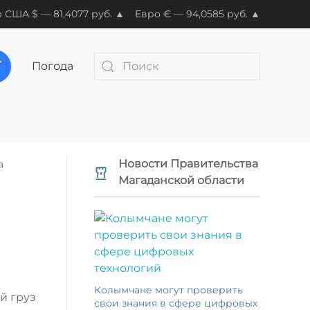
 США $ — 81,4077 руб. ▲
Евро € — 94,0585 руб. ▲
Погода
Новости Правительства
а
Магаданской области
Колымчане могут проверить
й груз
свои знания в сфере цифровых