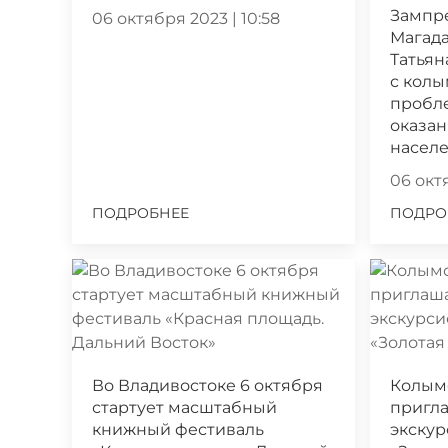
Зампр
06 октября 2023 | 10:58
Магада
Татьян
с кол
пробл
оказа
насел
06 октя
ПОДРОБНЕЕ
ПОДРО
Во Владивостоке 6 октября
Колым
стартует масштабный
пригла
книжный фестиваль
экскур