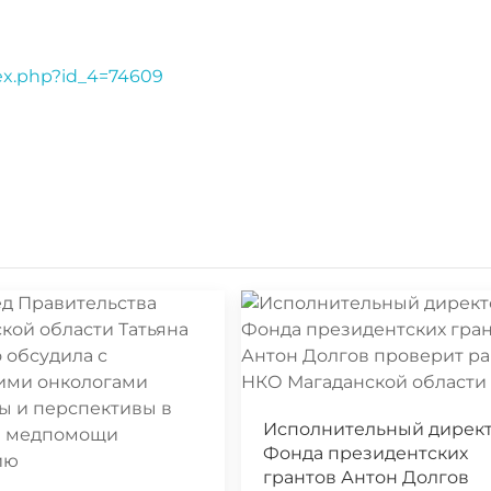
dex.php?id_4=74609
Исполнительный дирек
Фонда президентских
грантов Антон Долгов