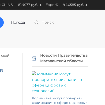
 США $ — 81,4077 руб. ▲
Евро € — 94,0585 руб. ▲
Погода
Новости Правительства
нской
Магаданской области
 в
Колымчане могут проверить
свои знания в сфере цифровых