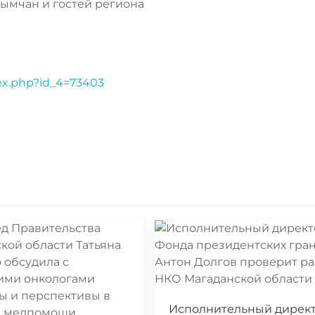
лымчан и гостей региона
dex.php?id_4=73403
Исполнительный дирек