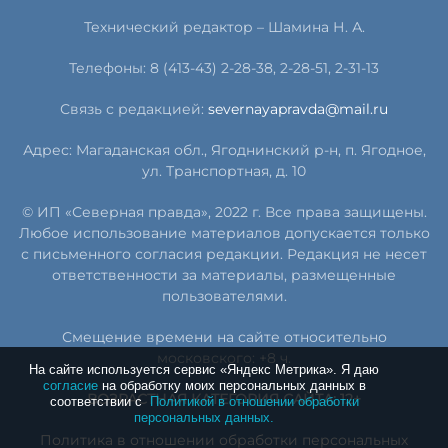
Технический редактор – Шамина Н. А.
Телефоны: 8 (413-43) 2-28-38, 2-28-51, 2-31-13
Связь с редакцией:
severnayapravda@mail.ru
Адрес: Магаданская обл., Ягоднинский р-н, п. Ягодное,
ул. Транспортная, д. 10
© ИП «Северная правда», 2022 г. Все права защищены.
Любое использование материалов допускается только
с письменного согласия редакции. Редакция не несет
ответственности за материалы, размещенные
пользователями.
Смещение времени на сайте относительно
московского: +8 ч.
На сайте используется сервис «Яндекс Метрика». Я даю
согласие
на обработку моих персональных данных в
ВОЗРАСТНАЯ КАТЕГОРИЯ САЙТА: 12+
соответствии с
Политикой в отношении обработки
персональных данных.
Политика в отношении обработки персональных