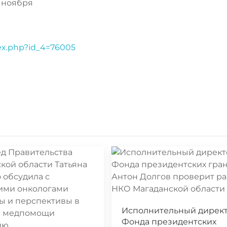
3 ноября
dex.php?id_4=76005
Исполнительный дирек
Фонда президентских