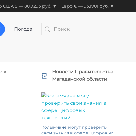
 США $ — 80,9293 руб. ▼
Евро € — 93,1901 руб. ▼
Погода
Новости Правительства
и в
Магаданской области
Колымчане могут проверить
свои знания в сфере цифровых