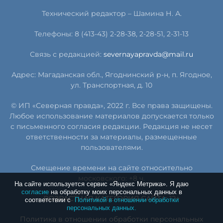
Технический редактор – Шамина Н. А.
Телефоны: 8 (413-43) 2-28-38, 2-28-51, 2-31-13
Связь с редакцией:
severnayapravda@mail.ru
Адрес: Магаданская обл., Ягоднинский р-н, п. Ягодное,
ул. Транспортная, д. 10
© ИП «Северная правда», 2022 г. Все права защищены.
Любое использование материалов допускается только
с письменного согласия редакции. Редакция не несет
ответственности за материалы, размещенные
пользователями.
Смещение времени на сайте относительно
московского: +8 ч.
На сайте используется сервис «Яндекс Метрика». Я даю
согласие
на обработку моих персональных данных в
ВОЗРАСТНАЯ КАТЕГОРИЯ САЙТА: 12+
соответствии с
Политикой в отношении обработки
персональных данных.
Политика в отношении обработки персональных