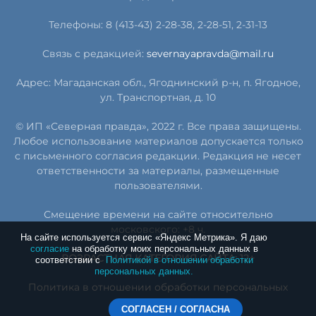
Телефоны: 8 (413-43) 2-28-38, 2-28-51, 2-31-13
Связь с редакцией:
severnayapravda@mail.ru
Адрес: Магаданская обл., Ягоднинский р-н, п. Ягодное,
ул. Транспортная, д. 10
© ИП «Северная правда», 2022 г. Все права защищены.
Любое использование материалов допускается только
с письменного согласия редакции. Редакция не несет
ответственности за материалы, размещенные
пользователями.
Смещение времени на сайте относительно
московского: +8 ч.
На сайте используется сервис «Яндекс Метрика». Я даю
согласие
на обработку моих персональных данных в
ВОЗРАСТНАЯ КАТЕГОРИЯ САЙТА: 12+
соответствии с
Политикой в отношении обработки
персональных данных.
Политика в отношении обработки персональных
данных
СОГЛАСЕН / СОГЛАСНА