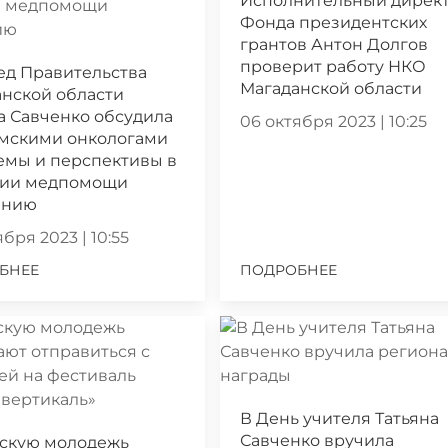
Исполнительный дирек
Фонда президентских
грантов Антон Долгов
проверит работу НКО
ед Правительства
Магаданской области
нской области
а Савченко обсудила
06 октября 2023 | 10:25
ымскими онкологами
емы и перспективы в
нии медпомощи
ению
бря 2023 | 10:55
БНЕЕ
ПОДРОБНЕЕ
В День учителя Татьяна
Савченко вручила
скую молодежь