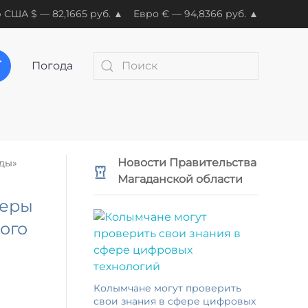
 США $ — 82,1665 руб. ▲
Евро € — 94,8366 руб. ▲
Погода
Новости Правительства
ды»
Магаданской области
теры
ого
Колымчане могут проверить
свои знания в сфере цифровых