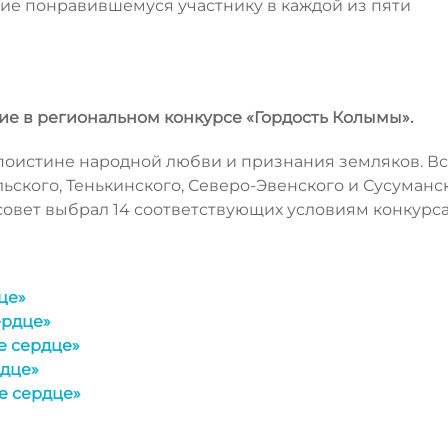
ие понравившемуся участнику в каждой из пяти
ние в региональном конкурсе «Гордость Колымы».
поистине народной любви и признания земляков. Вс
Ольского, Тенькинского, Северо-Эвенского и Сусуманс
совет выбрал 14 соответствующих условиям конкурса
це»
ердце»
е сердце»
рдце»
е сердце»