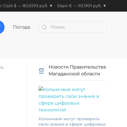
 США $ — 80,9293 руб. ▼
Евро € — 93,1901 руб. ▼
Погода
Новости Правительства
ть
Магаданской области
Колымчане могут проверить
свои знания в сфере цифровых