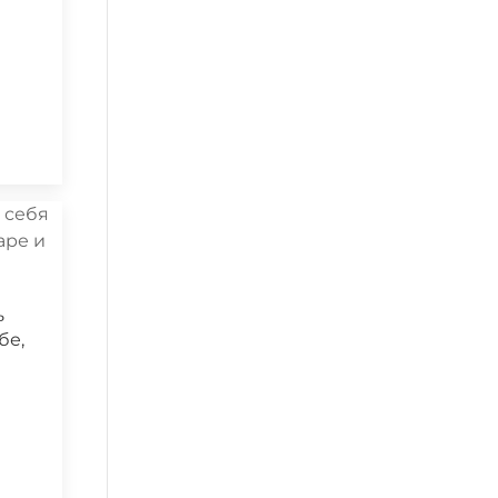
а
ь
бе,