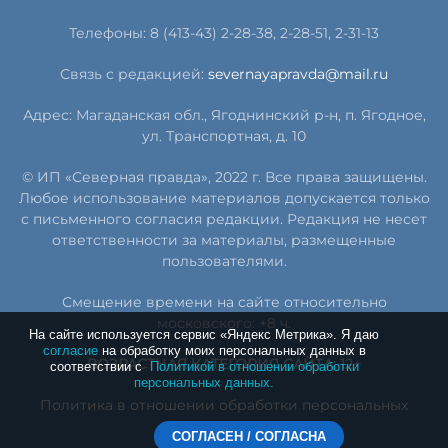
Телефоны: 8 (413-43) 2-28-38, 2-28-51, 2-31-13
Связь с редакцией:
severnayapravda@mail.ru
Адрес: Магаданская обл., Ягоднинский р-н, п. Ягодное,
ул. Транспортная, д. 10
© ИП «Северная правда», 2022 г. Все права защищены.
Любое использование материалов допускается только
с письменного согласия редакции. Редакция не несет
ответственности за материалы, размещенные
пользователями.
Смещение времени на сайте относительно
московского: +8 ч.
На сайте используется сервис «Яндекс Метрика». Я даю
согласие
на обработку моих персональных данных в
ВОЗРАСТНАЯ КАТЕГОРИЯ САЙТА: 12+
соответствии с
Политикой в отношении обработки
персональных данных.
Политика в отношении обработки персональных
данных
СОГЛАСЕН / СОГЛАСНА