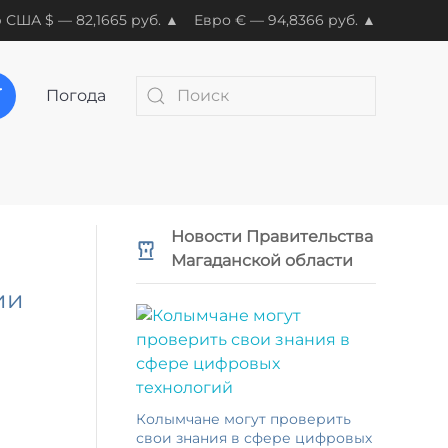
 США $ — 82,1665 руб. ▲
Евро € — 94,8366 руб. ▲
Погода
Новости Правительства
Магаданской области
ии
Колымчане могут проверить
свои знания в сфере цифровых