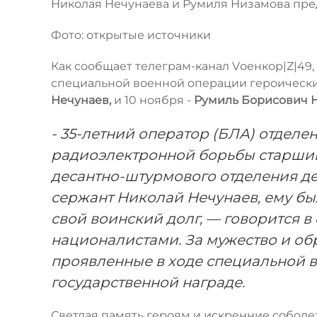
Николая Нечунаева и Румиля Низамова пре
Фото: открытые источники
Как сообщает телеграм-канал Vоенкор|Z|49,
специальной военной операции героически
Нечунаев,
и 10 ноября -
Румиль Борисович 
- 35-летний оператор (БЛА) отдел
радиоэлектронной борьбы старший
десантно-штурмового отделения д
сержант Николай Нечунаев, ему бы
свой воинский долг, — говорится в
националистами. За мужество и об
проявленные в ходе специальной в
государственной награде.
Светлая память героям и искренние собол