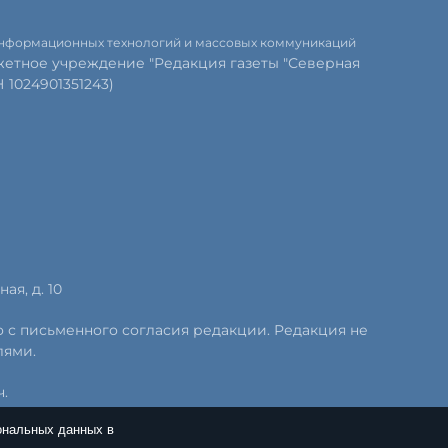
 информационных технологий и массовых коммуникаций
етное учреждение "Редакция газеты "Северная
1024901351243)
ая, д. 10
о с письменного согласия редакции. Редакция не
лями.
.
ональных данных в
.