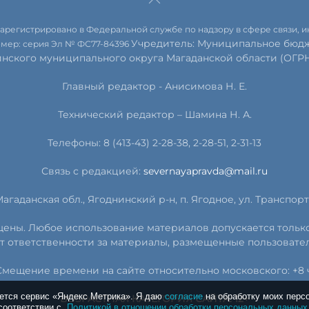
 зарегистрировано в Федеральной службе по надзору в сфере связи,
Учредитель: Муниципальное бюдж
омер: серия Эл № ФС77-84396
инского муниципального округа Магаданской области (ОГРН 
Главный редактор - Анисимова Н. Е.
Технический редактор – Шамина Н. А.
Телефоны: 8 (413-43) 2-28-38, 2-28-51, 2-31-13
Связь с редакцией:
severnayapravda@mail.ru
агаданская обл., Ягоднинский р-н, п. Ягодное, ул. Транспортн
ищены. Любое использование материалов допускается тольк
т ответственности за материалы, размещенные пользовате
Смещение времени на сайте относительно московского: +8 ч
уется сервис «Яндекс Метрика». Я даю
согласие
на обработку моих перс
ВОЗРАСТНАЯ КАТЕГОРИЯ САЙТА: 12+
соответствии с
Политикой в отношении обработки персональных данных