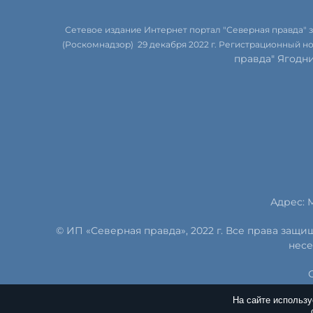
Сетевое издание Интернет портал "Северная правда"
(Роскомнадзор) 29 декабря 2022 г. Регистрационный н
правда" Ягодн
Адрес: М
© ИП «Северная правда», 2022 г. Все права защ
несе
На сайте использ