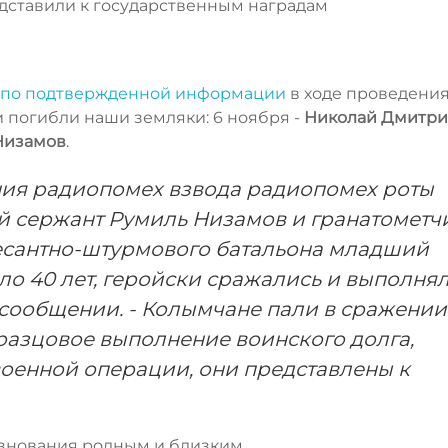
дставили к государственным наградам
по подтвержденной информации
в ходе проведени
 погибли наши земляки: 6 ноября -
Николай Дмитри
Низамов
.
ения радиопомех взвода радиопомех роты
 сержант Румиль Низамов и гранатометч
есантно-штурмового батальона младший
ло 40 лет, геройски сражались и выполня
 сообщении. - Колымчане пали в сражении
разцовое выполнение воинского долга,
оенной операции, они представлены к
езнования родным и близким.