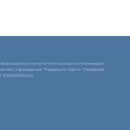
 информационных технологий и массовых коммуникаций
етное учреждение "Редакция газеты "Северная
1024901351243)