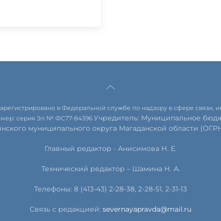
 зарегистрировано в Федеральной службе по надзору в сфере связи,
Учредитель: Муниципальное бюдж
омер: серия Эл № ФС77-84396
инского муниципального округа Магаданской области (ОГРН 
Главный редактор - Анисимова Н. Е.
Технический редактор – Шамина Н. А.
Телефоны: 8 (413-43) 2-28-38, 2-28-51, 2-31-13
Связь с редакцией:
severnayapravda@mail.ru