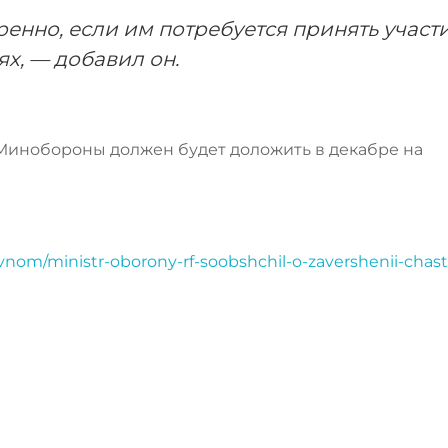
ренно, если им потребуется принять участ
х, — добавил он.
 Минобороны должен будет доложить в декабре на
vnom/ministr-oborony-rf-soobshchil-o-zavershenii-chast