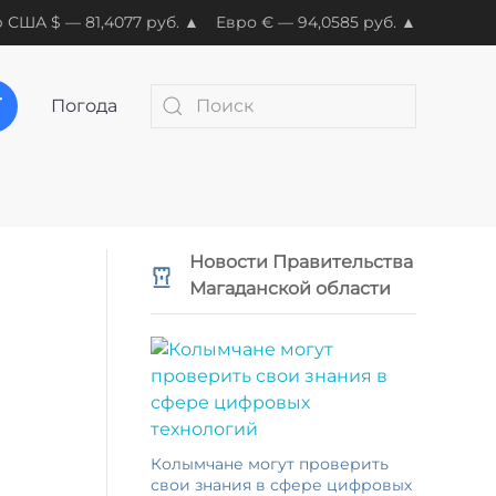
 США $ — 81,4077 руб. ▲
Евро € — 94,0585 руб. ▲
Погода
Новости Правительства
Магаданской области
Колымчане могут проверить
свои знания в сфере цифровых