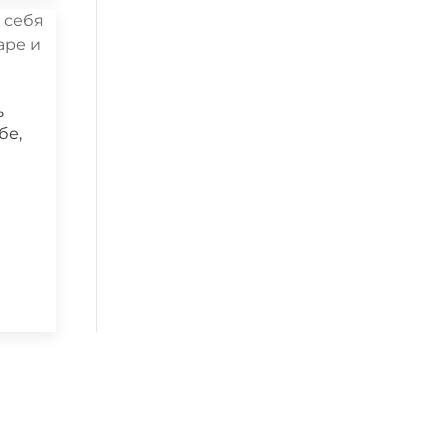
ь
бе,