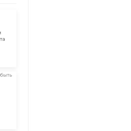
и
та
а