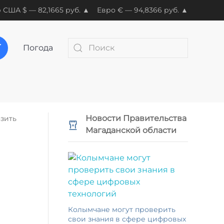
 США $ — 82,1665 руб. ▲
Евро € — 94,8366 руб. ▲
Погода
Новости Правительства
зить
Магаданской области
Колымчане могут проверить
свои знания в сфере цифровых