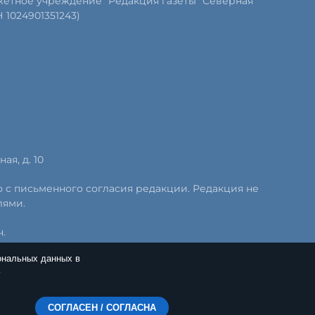
етное учреждение "Редакция газеты "Северная
1024901351243)
ая, д. 10
о с письменного согласия редакции. Редакция не
лями.
.
ональных данных в
.
СОГЛАСЕН / СОГЛАСНА