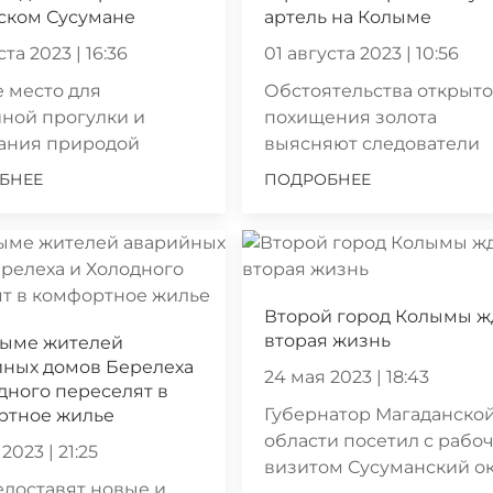
ском Сусумане
артель на Колыме
ста 2023 | 16:36
01 августа 2023 | 10:56
 место для
Обстоятельства открыто
ной прогулки и
похищения золота
ания природой
выясняют следователи
БНЕЕ
ПОДРОБНЕЕ
Второй город Колымы ж
вторая жизнь
лыме жителей
йных домов Берелеха
24 мая 2023 | 18:43
дного переселят в
Губернатор Магаданско
ртное жилье
области посетил с рабо
2023 | 21:25
визитом Сусуманский о
доставят новые и