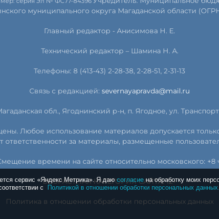
Учредитель: Муниципальное бюдж
омер: серия Эл № ФС77-84396
инского муниципального округа Магаданской области (ОГРН 
Главный редактор - Анисимова Н. Е.
Технический редактор – Шамина Н. А.
Телефоны: 8 (413-43) 2-28-38, 2-28-51, 2-31-13
Связь с редакцией:
severnayapravda@mail.ru
агаданская обл., Ягоднинский р-н, п. Ягодное, ул. Транспортн
ищены. Любое использование материалов допускается тольк
т ответственности за материалы, размещенные пользовате
Смещение времени на сайте относительно московского: +8 ч
уется сервис «Яндекс Метрика». Я даю
согласие
на обработку моих перс
ВОЗРАСТНАЯ КАТЕГОРИЯ САЙТА: 12+
соответствии с
Политикой в отношении обработки персональных данных
Политика в отношении обработки персональных данных