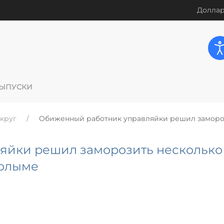
Доллар
ЫПУСКИ
круг
Обиженный работник управляйки решил заморо
яйки решил заморозить несколько
Колыме