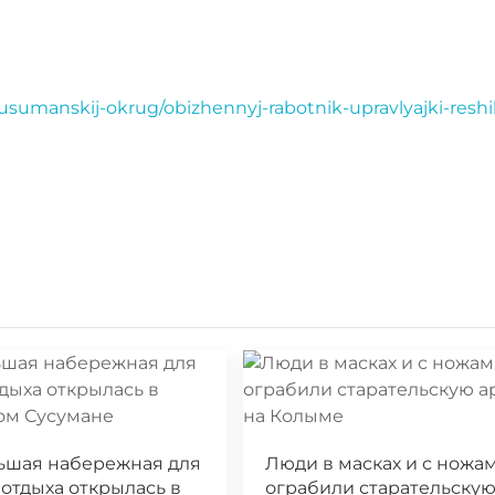
usumanskij-okrug/obizhennyj-rabotnik-upravlyajki-reshil
ьшая набережная для
Люди в масках и с ножа
 отдыха открылась в
ограбили старательску