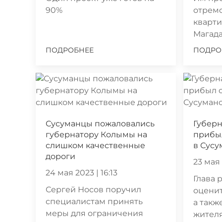
90%
отрем
кварти
Магад
ПОДРОБНЕЕ
ПОДРО
Сусуманцы пожаловались
Губерн
губернатору Колымы на
прибы
слишком качественные
в Сусу
дороги
23 мая 
24 мая 2023 | 16:13
Глава 
Сергей Носов поручил
оценит
специалистам принять
а такж
меры для ограничения
жител