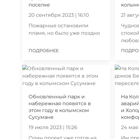
поселке
колым
20 сентября 2023 | 16:10
21 авгу
Пожарные остановили
Чудное
пламя, но было уже поздно
спокой
любов
ПОДРОБНЕЕ
ПОДРО
Обновленный парк и
На Ко
набережная появятся в
авари
этом году в колымском
и Холо
Сусумане
комфо
19 июля 2023 | 15:26
24 мая 
Один проект уже готов на
Им пре