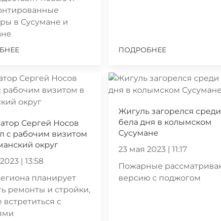
онтированные
ры в Сусумане и
ане
БНЕЕ
ПОДРОБНЕЕ
Жигуль загорелся сред
бела дня в колымском
атор Сергей Носов
Сусумане
л с рабочим визитом
манский округ
23 мая 2023 | 11:17
2023 | 13:58
Пожарные рассматрива
региона планирует
версию с поджогом
ь ремонты и стройки,
е встретиться с
ями