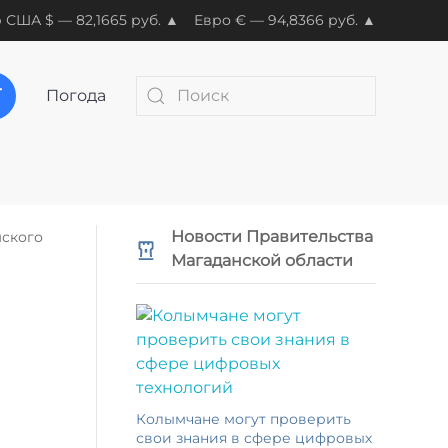
 США $ — 82,1665 руб. ▲
Евро € — 94,8366 руб. ▲
Погода
Новости Правительства
мского
Магаданской области
Колымчане могут проверить
свои знания в сфере цифровых