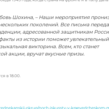
юбовь Шохина, – Наши мероприятия прони
нескольких поколений. Все письма перед
онденции, адресованной защитникам Росси
 факты из истории поможет увлекательный
узыкальная викторина. Всем, кто станет
й акции, вручат вкусные призы.
я в 18.00.
/srednekanskij-okrug/noch-iskusstv-v-kraevedcheskom-