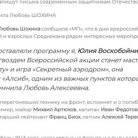
 напишут письма современным защитникам Отечеств
авила Любовь ШОХИНА
Любовь Шохина
сообщила «МП», что в дни вреросси
й и взрослых Среднекана рядом интересных меропр
составляли программу я,
Юлия Воскобойни
 гвоздем Всероссийской акции станет маст
ту» и игра «Секретный аэродром», она
 «Алсиб», одним из важных пунктов котор
омнила Любовь Алексеевна.
 перегонявших технику на фронт, вспомнят и о поги
ример, майор
Михаил Артюхов
, капитан
Иван Федотов
 старший лейтенант
Франц Биох
, летчик
Алексей Тере
еды 1945 года, когда страна на фронте и в тылу дала