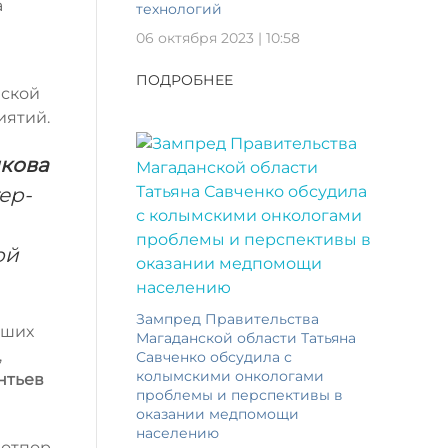
а
технологий
06 октября 2023 | 10:58
ПОДРОБНЕЕ
йской
иятий.
кова
ер-
ой
Зампред Правительства
бших
Магаданской области Татьяна
,
Савченко обсудила с
колымскими онкологами
нтьев
проблемы и перспективы в
оказании медпомощи
населению
 отпор