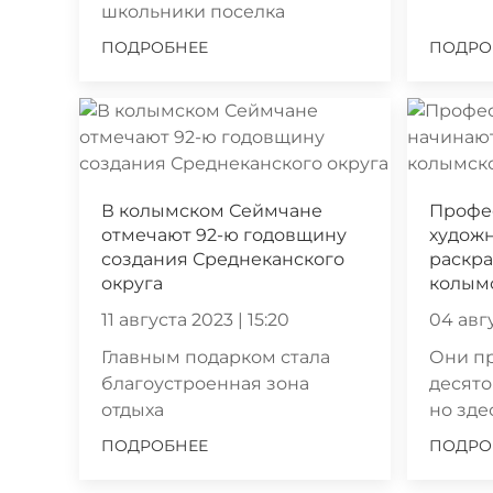
школьники поселка
ПОДРОБНЕЕ
ПОДРО
В колымском Сеймчане
Профе
отмечают 92-ю годовщину
худож
создания Среднеканского
раскра
округа
колым
11 августа 2023 | 15:20
04 авгу
Главным подарком стала
Они п
благоустроенная зона
десято
отдыха
но зде
ПОДРОБНЕЕ
ПОДРО