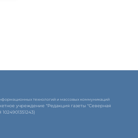
 информационных технологий и массовых коммуникаций
етное учреждение "Редакция газеты "Северная
1024901351243)