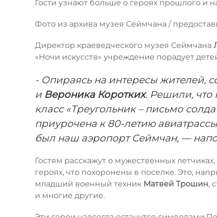
Гости узнают больше о героях прошлого и
Фото из архива музея Сеймчана / предост
Директор краеведческого музея Сеймчана
«Ночи искусств» учреждение порадует дете
- Опираясь на интересы жителей, 
и
Вероника Коротких
. Решили, что
класс «Треугольник – письмо солда
приурочена к 80-летию авиатрассы
был наш аэропорт Сеймчан, — нап
Гостям расскажут о мужественных летчиках,
героях, что похоронены в поселке. Это, нап
младший военный техник
Матвей Трошин
,
и многие другие.
Эти герои навсегда останутся символами Поб