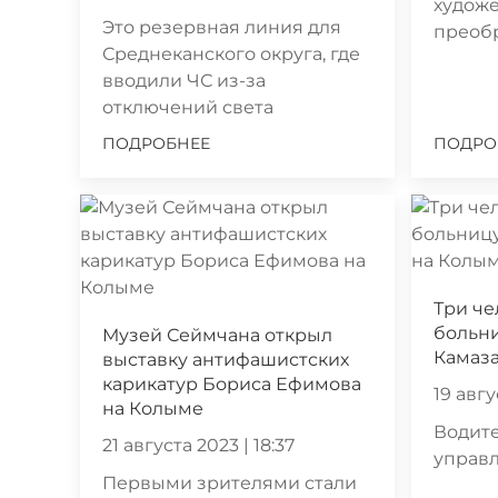
худож
Это резервная линия для
преоб
Среднеканского округа, где
вводили ЧС из-за
отключений света
ПОДРОБНЕЕ
ПОДРО
Три че
больн
Музей Сеймчана открыл
Камаз
выставку антифашистских
карикатур Бориса Ефимова
19 авгу
на Колыме
Водите
21 августа 2023 | 18:37
управ
Первыми зрителями стали