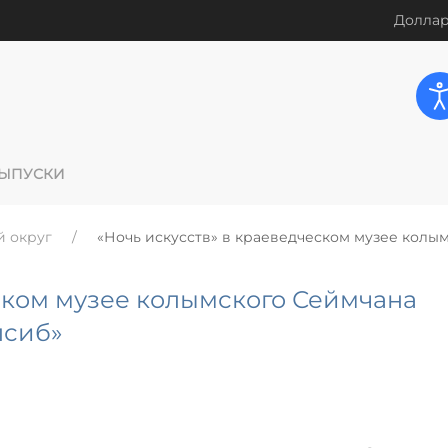
Доллар
ЫПУСКИ
й округ
«Ночь искусств» в краеведческом музее колы
ском музее колымского Сеймчана
лсиб»