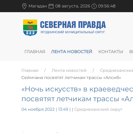
Магадан
08 августа, 2026
09:56:48
ГЛАВНАЯ
ЛЕНТА НОВОСТЕЙ
КОНТАКТЫ
В
Главная
Лента новостей
Среднекански
Сеймчана посвятят летчикам трассы «Алсиб»
«Ночь искусств» в краеведче
посвятят летчикам трассы «А
04 ноября 2022 | 13:49
|
|
Среднеканский округ