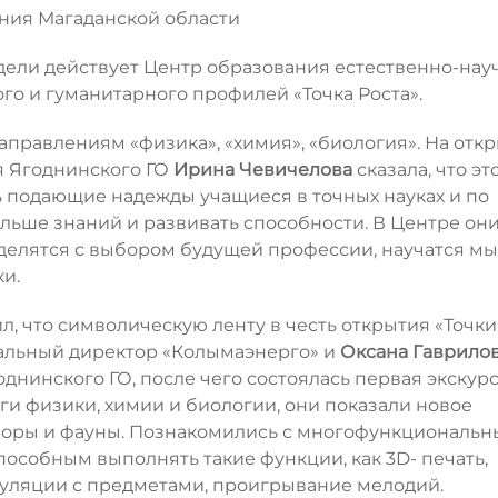
ния Магаданской области
дели действует Центр образования естественно-нау
о и гуманитарного профилей «Точка Роста».
правлениям «физика», «химия», «биология». На отк
я Ягоднинского ГО
Ирина Чевичелова
сказала, что эт
ь подающие надежды учащиеся в точных науках и по
ольше знаний и развивать способности. В Центре он
делятся с выбором будущей профессии, научатся м
ки.
, что символическую ленту в честь открытия «Точки
ральный директор «Колымаэнерго» и
Оксана Гаврило
нинского ГО, после чего состоялась первая экскурс
ги физики, химии и биологии, они показали новое
лоры и фауны. Познакомились с многофункциональ
особным выполнять такие функции, как 3D- печать,
пуляции с предметами, проигрывание мелодий.