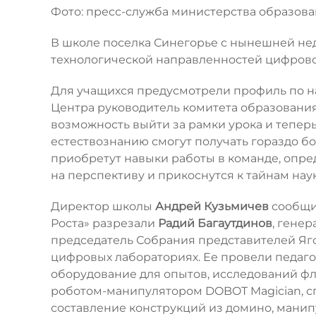
Фото: пресс-служба министерства образова
В школе поселка Синегорье с нынешней не
технологической направленностей цифровог
Для учащихся предусмотрели профиль по на
Центра руководитель комитета образовани
возможность выйти за рамки урока и тепер
естествознанию смогут получать гораздо б
приобретут навыки работы в команде, опре
на перспективу и прикоснутся к тайнам нау
Директор школы
Андрей Кузьмичев
сообщил
Роста» разрезали
Радий Багаутдинов
, гене
председатель Собрания представителей Ягод
цифровых лабораториях. Ее провели педаго
оборудование для опытов, исследований ф
роботом-манипулятором DOBOT Magician, сп
составление конструкций из домино, мани