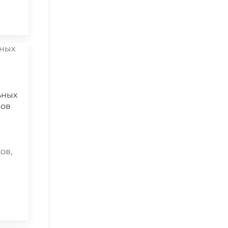
ьных
ров
ов,