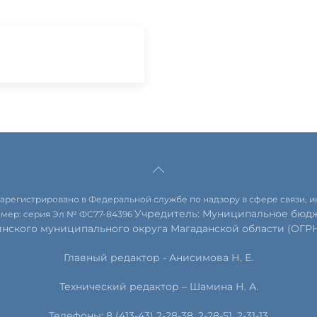
 зарегистрировано в Федеральной службе по надзору в сфере связи,
Учредитель: Муниципальное бюдж
омер: серия Эл № ФС77-84396
инского муниципального округа Магаданской области (ОГРН 
Главный редактор - Анисимова Н. Е.
Технический редактор – Шамина Н. А.
Телефоны: 8 (413-43) 2-28-38, 2-28-51, 2-31-13