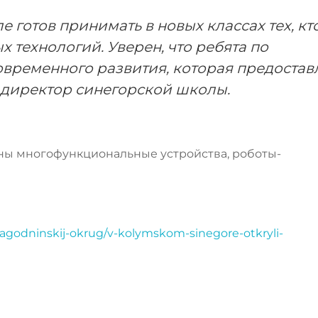
е готов принимать в новых классах тех, кт
 технологий. Уверен, что ребята по
овременного развития, которая предостав
ал директор синегорской школы.
ны многофункциональные устройства, роботы-
yagodninskij-okrug/v-kolymskom-sinegore-otkryli-