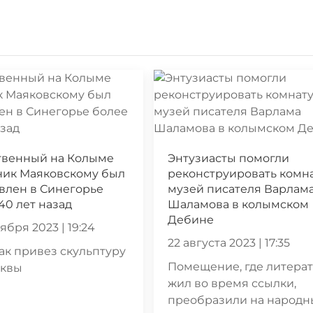
твенный на Колыме
Энтузиасты помогли
ник Маяковскому был
реконструировать комна
влен в Синегорье
музей писателя Варлам
40 лет назад
Шаламова в колымском
Дебине
ября 2023 | 19:24
22 августа 2023 | 17:35
как привез скульптуру
Помещение, где литера
сквы
жил во время ссылки,
преобразили на народн