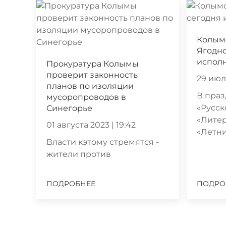
Колым
Ягодно
исполн
Прокуратура Колымы
проверит законность
29 июля
планов по изоляции
В праз
мусоропроводов в
«Русск
Синегорье
«Литер
01 августа 2023 | 19:42
«Летн
Власти кэтому стремятся -
жители против
ПОДРОБНЕЕ
ПОДРО