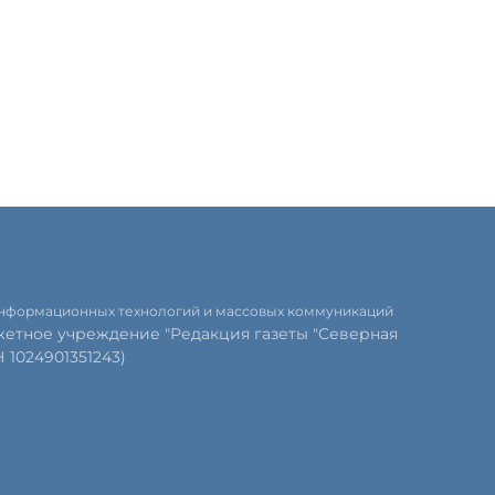
 информационных технологий и массовых коммуникаций
етное учреждение "Редакция газеты "Северная
1024901351243)