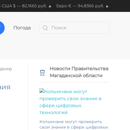
 США $ — 82,1665 руб. ▲
Евро € — 94,8366 руб. ▲
Погода
Новости Правительства
Центр
Магаданской области
ния
Колымчане могут проверить
свои знания в сфере цифровых