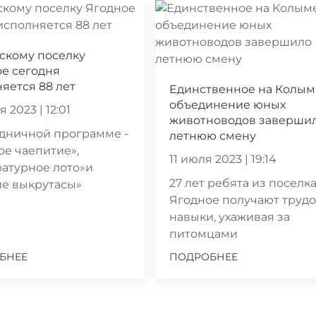
скому поселку
е сегодня
яется 88 лет
Единственное на Колым
объединение юных
 2023 | 12:01
животноводов заверши
дничной программе -
летнюю смену
ое чаепитие»,
11 июля 2023 | 19:14
атурное лото»и
27 лет ребята из поселк
ие выкрутасы»
Ягодное получают труд
навыки, ухаживая за
питомцами
БНЕЕ
ПОДРОБНЕЕ