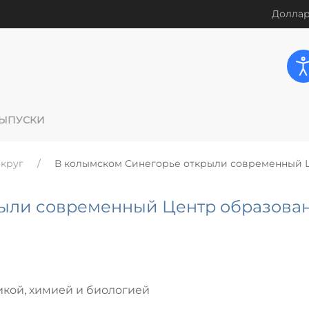
Доллар
ЫПУСКИ
круг
В колымском Синегорье открыли современный 
рыли современный Центр образова
икой, химией и биологией