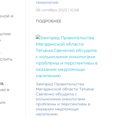
технологий
06 октября 2023 | 10:58
чной и
ПОДРОБНЕЕ
рытии
о
и
ыслить
ва
,
Зампред Правительства
Магаданской области Татьяна
ия в
Савченко обсудила с
колымскими онкологами
ным
проблемы и перспективы в
оказании медпомощи
населению