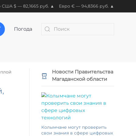
 США $ — 82,1665 руб. ▲
Евро € — 94,8366 руб. ▲
Погода
Новости Правительства
еплой
Магаданской области
,
Колымчане могут проверить
свои знания в сфере цифровых