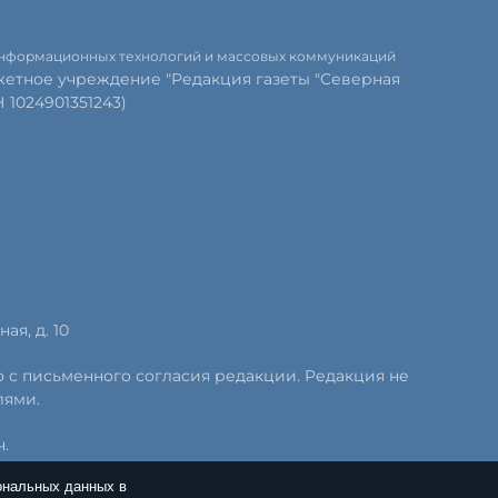
 информационных технологий и массовых коммуникаций
етное учреждение "Редакция газеты "Северная
1024901351243)
ая, д. 10
о с письменного согласия редакции. Редакция не
лями.
.
ональных данных в