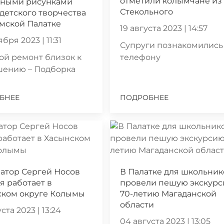
отметили колымчане из
чными рисунками
Стекольного
детского творчества
мской Палатке
19 августа 2023 | 14:57
ября 2023 | 11:31
Супруги познакомились
й ремонт близок к
телефону
шению – Подборка
БНЕЕ
ПОДРОБНЕЕ
атор Сергей Носов
В Палатке для школьник
я работает в
провели пешую экскурс
ском округе Колымы
70-летию Магаданской
области
ста 2023 | 13:24
04 августа 2023 | 13:05