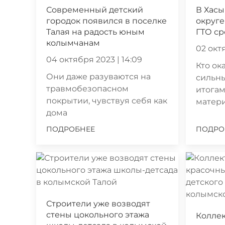
Современный детский
В Хас
городок появился в поселке
округе
Талая на радость юным
ГТО с
колымчанам
02 октя
04 октября 2023 | 14:09
Кто ок
Они даже разуваются на
сильн
травмобезопасном
итогам
покрытии, чувствуя себя как
матер
дома
ПОДРОБНЕЕ
ПОДРО
Строители уже возводят
стены цокольного этажа
Коллек