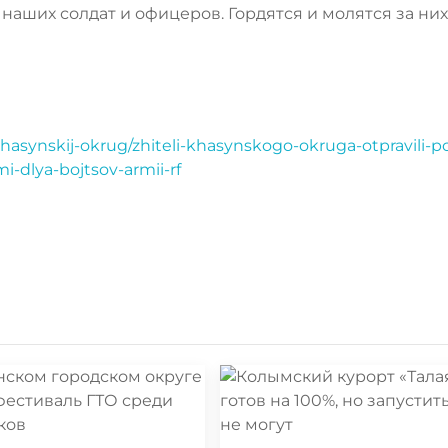
 наших солдат и офицеров. Гордятся и молятся за них
hasynskij-okrug/zhiteli-khasynskogo-okruga-otpravili-po
i-dlya-bojtsov-armii-rf