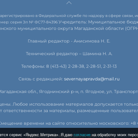
 зарегистрировано в Федеральной службе по надзору в сфере связи,
Учредитель: Муниципальное бюдж
омер: серия Эл № ФС77-84396
инского муниципального округа Магаданской области (ОГРН 
Главный редактор - Анисимова Н. Е.
Технический редактор – Шамина Н. А.
Телефоны: 8 (413-43) 2-28-38, 2-28-51, 2-31-13
Связь с редакцией:
severnayapravda@mail.ru
агаданская обл., Ягоднинский р-н, п. Ягодное, ул. Транспортн
ищены. Любое использование материалов допускается тольк
т ответственности за материалы, размещенные пользовате
Смещение времени на сайте относительно московского: +8 ч
уется сервис «Яндекс Метрика». Я даю
согласие
на обработку моих перс
ВОЗРАСТНАЯ КАТЕГОРИЯ САЙТА: 12+