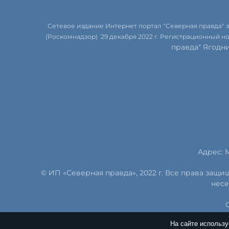
Сетевое издание Интернет портал "Северная правда"
(Роскомнадзор) 29 декабря 2022 г. Регистрационный н
правда" Ягодн
Адрес: М
© ИП «Северная правда», 2022 г. Все права защ
несе
На сайте использ