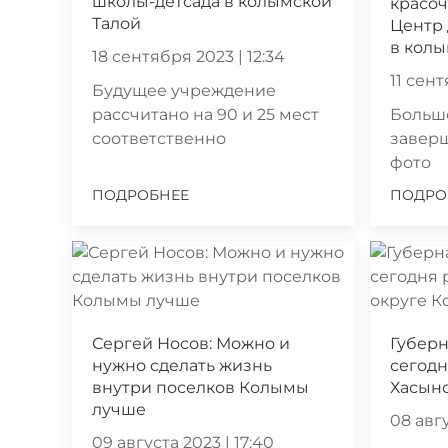
школы-детсада в колымской
красо
Талой
Центр 
в колы
18 сентября 2023 | 12:34
11 сент
Будущее учреждение
рассчитано на 90 и 25 мест
Большо
соответственно
завер
фото
ПОДРОБНЕЕ
ПОДРО
Сергей Носов: Можно и
Губерн
нужно сделать жизнь
сегодн
внутри поселков Колымы
Хасын
лучше
08 авгу
09 августа 2023 | 17:40