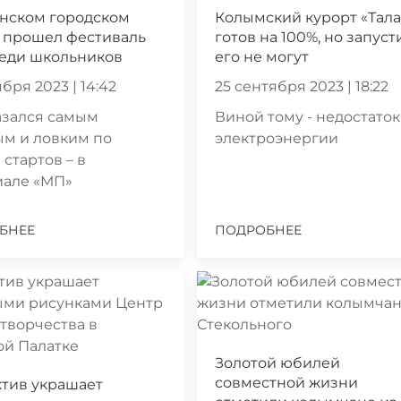
ынском городском
Колымский курорт «Тала
 прошел фестиваль
готов на 100%, но запуст
реди школьников
его не могут
бря 2023 | 14:42
25 сентября 2023 | 18:22
азался самым
Виной тому - недостаток
ым и ловким по
электроэнергии
 стартов – в
иале «МП»
БНЕЕ
ПОДРОБНЕЕ
Золотой юбилей
совместной жизни
тив украшает