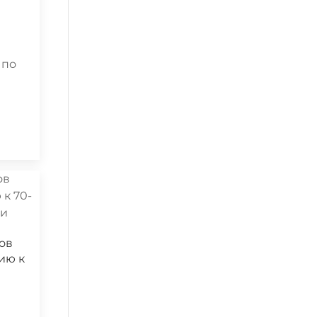
 по
ов
ию к